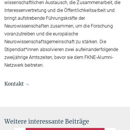
wissenschaftlichen Austausch, die Zusammenarbeit, die
Interessenvertretung und die Öffentlichkeitsarbeit und
bringt aufstrebende Führungskräfte der
Neurowissenschaften zusammen, um die Forschung
voranzutreiben und die europäische
Neurowissenschaftsgemeinschaft zu stärken. Die
Stipendiat*innen absolvieren zwei aufeinanderfolgende
zweijährige Amtszeiten, bevor sie dem FKNE-Alumni-
Netzwerk beitreten.
Kontakt
Dr. Vanessa Stempel
Research Group Leader
vanessa.stempel@...
Max Planck Institute for Brain Research , Max-von-Laue-Str. 4
Weitere interessante Beiträge
60438 Frankfurt Germany