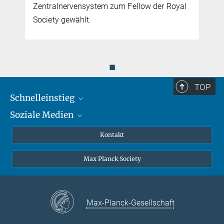
Zentralnervensystem zum Fellow der Royal
Society gewählt.
◼
TOP
Schnelleinstieg
Soziale Medien
Journalisten
Forscher
Facebook
Kontakt
Besucher
Twitter
Max Planck Society
Max-Planck-Gesellschaft