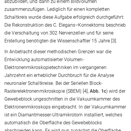
abzubilden, und dann zu einem Bildvolumen
zusammenzufügen. Lediglich für einen kompletten
Schaltkreis wurde diese Aufgabe erfolgreich durchgeführt:
Die Rekonstruktion des C. Elegans–Konnektoms beschrieb
die Verschaltung von 302 Nervenzellen und für seine
Erstellung benötigten die Wissenschaftler 15 Jahre [3].
In Anbetracht dieser methodischen Grenzen war die
Entwicklung automatisierter Volumen-
Elektronenmikroskopietechniken im vergangenen
Jahrzehnt ein erheblicher Durchbruch für die Analyse
neuronaler Schaltkreise. Bei der Seriellen Block-
Rasterelektronenmikroskopie (SBEM) [4],
Abb. 1c
) wird der
Gewebeblock ungeschnitten in die Vakuumkammer des
Elektronenmikroskops eingebracht. In der Vakuumkammer
ist ein Diamantmesser-Ultramikrotom installiert, welches
automatisch die Oberfläche des Gewebeblocks
abschneiden kann. Es wird nun zunächst die Oberfläche