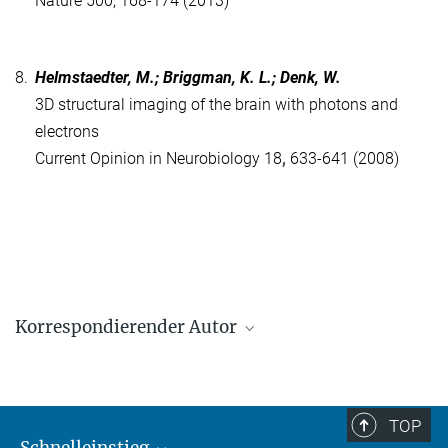
Nature 500, 168-174 (2013)
8.
Helmstaedter, M.; Briggman, K. L.; Denk, W.
3D structural imaging of the brain with photons and
electrons
Current Opinion in Neurobiology 18
,
633-641 (2008)
Korrespondierender Autor
Dr. Moritz Helmstaedter
Max-Planck-Institut für Hirnforschung, Frankfurt am Main
+49 69 850033-3001
TOP
mh@brain.mpg.de