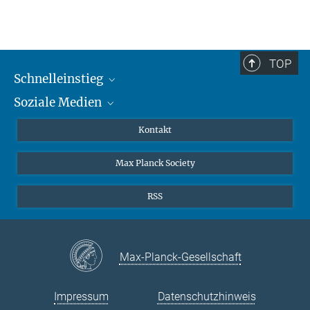
Dr. Irina Epstein
Presse- und Öffentlichkeitsarbeit
+49 69 850033-2900
TOP
pr@...
Schnelleinstieg
Soziale Medien
Journalisten
Newsroom der Max-Planck-Gesellschaft
Forscher
Facebook
Kontakt
Besucher
Twitter
Max Planck Society
RSS
Max-Planck-Gesellschaft
Impressum
Datenschutzhinweis