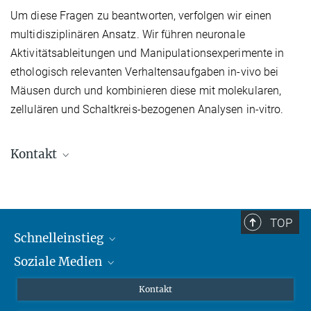
Um diese Fragen zu beantworten, verfolgen wir einen
multidisziplinären Ansatz. Wir führen neuronale
Aktivitätsableitungen und Manipulationsexperimente in
ethologisch relevanten Verhaltensaufgaben in-vivo bei
Mäusen durch und kombinieren diese mit molekularen,
zellulären und Schaltkreis-bezogenen Analysen in-vitro.
Kontakt
Dr. Vanessa Stempel
Research Group Leader
vanessa.stempel@...
TOP
Max Planck Institute for Brain Research , Max-von-Laue-Str. 4
Schnelleinstieg
60438 Frankfurt Germany
Soziale Medien
Journalisten
Forscher
Facebook
Kontakt
Besucher
Twitter