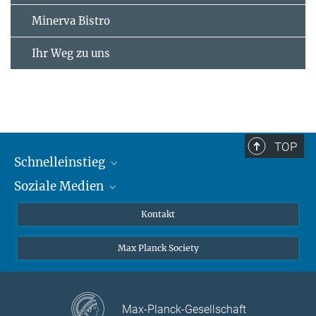
Minerva Bistro
Ihr Weg zu uns
TOP
Schnelleinstieg
Soziale Medien
Journalisten
Forscher
Facebook
Kontakt
Besucher
Twitter
Max Planck Society
Max-Planck-Gesellschaft