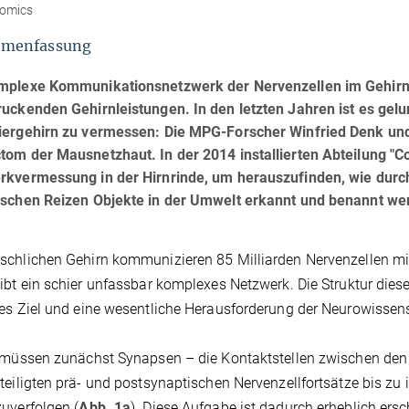
omics
menfassung
mplexe Kommunikationsnetzwerk der Nervenzellen im Gehirn,
uckenden Gehirnleistungen. In den letzten Jahren ist es gel
iergehirn zu vermessen: Die MPG-Forscher Winfried Denk und 
om der Mausnetzhaut. In der 2014 installierten Abteilung "C
rkvermessung in der Hirnrinde, um herauszufinden, wie durc
ischen Reizen Objekte in der Umwelt erkannt und benannt we
chlichen Gehirn kommunizieren 85 Milliarden Nervenzellen mit
ibt ein schier unfassbar komplexes Netzwerk. Die Struktur dieses
es Ziel und eine wesentliche Herausforderung der Neurowissensc
 müssen zunächst Synapsen – die Kontaktstellen zwischen den N
teiligten prä- und postsynaptischen Nervenzellfortsätze bis zu
uverfolgen (
Abb. 1a
). Diese Aufgabe ist dadurch erheblich ers