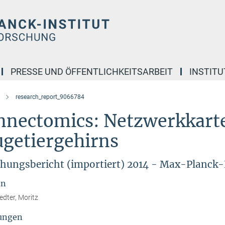
PRESSE UND ÖFFENTLICHKEITSARBEIT
INSTITU
research_report_9066784
nnectomics: Netzwerkkart
ugetiergehirns
hungsbericht (importiert) 2014 - Max-Planck-
en
dter, Moritz
ungen