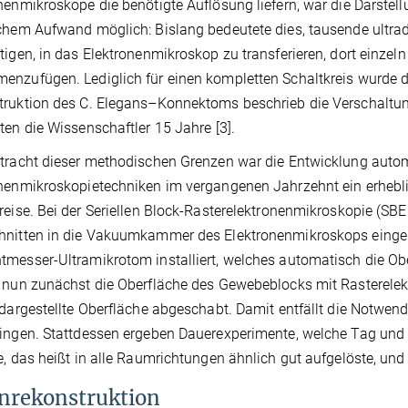
nenmikroskope die benötigte Auflösung liefern, war die Darstel
chem Aufwand möglich: Bislang bedeutete dies, tausende ultr
tigen, in das Elektronenmikroskop zu transferieren, dort einze
nzufügen. Lediglich für einen kompletten Schaltkreis wurde di
ruktion des C. Elegans–Konnektoms beschrieb die Verschaltung
ten die Wissenschaftler 15 Jahre [3].
tracht dieser methodischen Grenzen war die Entwicklung autom
nenmikroskopietechniken im vergangenen Jahrzehnt ein erhebli
reise. Bei der Seriellen Block-Rasterelektronenmikroskopie (SBE
hnitten in die Vakuumkammer des Elektronenmikroskops eingeb
messer-Ultramikrotom installiert, welches automatisch die O
 nun zunächst die Oberfläche des Gewebeblocks mit Rasterele
 dargestellte Oberfläche abgeschabt. Damit entfällt die Notwen
ingen. Stattdessen ergeben Dauerexperimente, welche Tag und
e, das heißt in alle Raumrichtungen ähnlich gut aufgelöste, u
nrekonstruktion