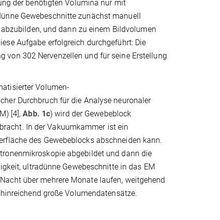
lung der benötigten Volumina nur mit
adünne Gewebeschnitte zunächst manuell
ln abzubilden, und dann zu einem Bildvolumen
ese Aufgabe erfolgreich durchgeführt: Die
 von 302 Nervenzellen und für seine Erstellung
atisierter Volumen-
cher Durchbruch für die Analyse neuronaler
M) [4],
Abb. 1c
) wird der Gewebeblock
racht. In der Vakuumkammer ist ein
berfläche des Gewebeblocks abschneiden kann.
ktronenmikroskopie abgebildet und dann die
digkeit, ultradünne Gewebeschnitte in das EM
 Nacht über mehrere Monate laufen, weitgehend
nd hinreichend große Volumendatensätze.