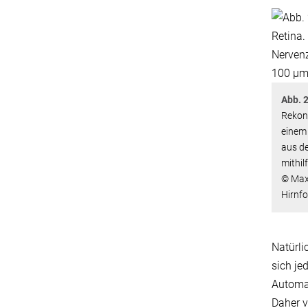
Abb. 2
Rekon
einem
aus d
mithil
© Max-
Hirnfo
Natürli
sich je
Automat
Daher v