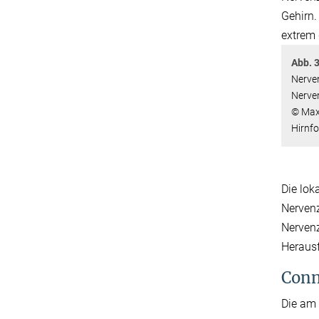
Abb. 3
Nerven
Nerve
© Max-
Hirnf
Die lok
Nervenz
Nervenz
Herausf
Conn
Die am 