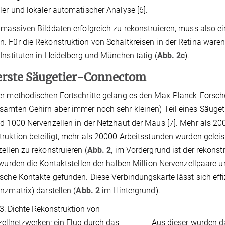
er und lokaler automatischer Analyse [6].
massiven Bilddaten erfolgreich zu rekonstruieren, muss also 
 Für die Rekonstruktion von Schaltkreisen in der Retina ware
Instituten in Heidelberg und München tätig (
Abb. 2c
).
erste Säugetier-Connectom
r methodischen Fortschritte gelang es den Max-Planck-Forscher
amten Gehirn aber immer noch sehr kleinen) Teil eines Säugeti
d 1000 Nervenzellen in der Netzhaut der Maus [7]. Mehr als 2
ruktion beteiligt, mehr als 20000 Arbeitsstunden wurden gel
ellen zu rekonstruieren (
Abb. 2
, im Vordergrund ist der rekons
 wurden die Kontaktstellen der halben Million Nervenzellpaare
sche Kontakte gefunden. Diese Verbindungskarte lässt sich eff
nzmatrix) darstellen (
Abb. 2
im Hintergrund).
Aus dieser wurden d