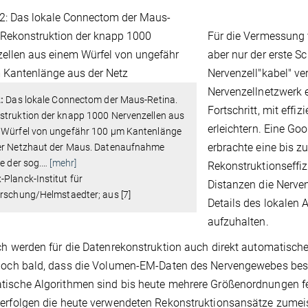
Für die Vermessung 
aber nur der erste S
Nervenzell"kabel" v
Nervenzellnetzwerk e
:
Das lokale Connectom der Maus-Retina.
Fortschritt, mit effi
struktion der knapp 1000 Nervenzellen aus
erleichtern. Eine Go
 Würfel von ungefähr 100 µm Kantenlänge
erbrachte eine bis z
er Netzhaut der Maus. Datenaufnahme
fe der sog.
…
[mehr]
Rekonstruktionseffi
Planck-Institut für
Distanzen die Nerven
rschung/Helmstaedter; aus [7]
Details des lokalen 
aufzuhalten.
ch werden für die Datenrekonstruktion auch direkt automatische
doch bald, dass die Volumen-EM-Daten des Nervengewebes beso
ische Algorithmen sind bis heute mehrere Größenordnungen feh
erfolgen die heute verwendeten Rekonstruktionsansätze zumeis