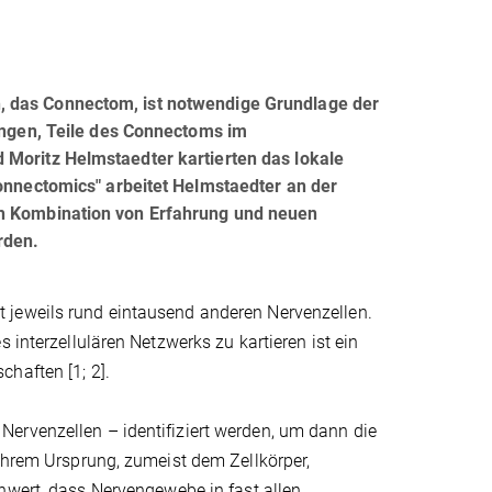
 das Connectom, ist notwendige Grundlage der
ungen, Teile des Connectoms im
Moritz Helmstaedter kartierten das lokale
onnectomics" arbeitet Helmstaedter an der
h Kombination von Erfahrung und neuen
rden.
 jeweils rund eintausend anderen Nervenzellen.
 interzellulären Netzwerks zu kartieren ist ein
haften [1; 2].
ervenzellen – identifiziert werden, um dann die
 ihrem Ursprung, zumeist dem Zellkörper,
chwert, dass Nervengewebe in fast allen