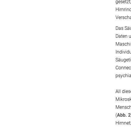
gesetzt
Hirnrin
Verscha
Das Säu
Daten u
Maschi
Individ
Säugeti
Connect
psychia
All die
Mikrosk
Mensche
(
Abb. 2
Hirnne