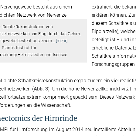
extrahiert, die beka
erklären können. Zur
diesem Schaltkreis u
:
Dichte Rekonstruktion von
Bipolarzelle), welch
zellnetzwerken: ein Flug durch das Gehirn.
beteiligt ist – und ih
ngewebe besteht aus einem
…
[mehr]
erhebliche Datensatz
Planck-Institut für
orschung/Helmstaedter und Isensee
Schaltkreisinformati
Forschungsgruppen e
al dichte Schaltkreisrekonstruktion ergab zudem ein viel reali
ellnetzwerken (
Abb. 3
). Um die hohe Nervenzellkonnektivität i
ellfortsätze extrem komprimiert gepackt sein. Dieses Netzwerk z
orderungen an die Wissenschaft.
ectomics der Hirnrinde
MPI für Hirnforschung im August 2014 neu installierte Abteilu