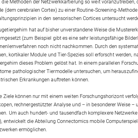
, die Methoden der Netzwerkkartierung so weit voranzutreiben, 
de (dem cerebralen Cortex) zu einer Routine-Screening-Methode
ltungsprinzipien in den sensorischen Cortices untersucht werd
getiergehirn hat auf bisher unverstandene Weise die Musterer
mgesetzt (zum Beispiel gibt es eine sehr leistungsfähige Bilde
nenlernverfahren noch nicht nachkommen. Durch den systemat
uen, kortikaler Module und Tier-Spezies soll erforscht werden
ergehirn dieses Problem gelöst hat. In einem parallelen Forsc
ome pathologischer Tiermodelle untersuchen, um herauszufind
trischen Erkrankungen auftreten können.
se Ziele können nur mit einem weiten Forschungshorizont verfol
open, rechnergestützter Analyse und – in besonderer Weise – 
n. Um auch hundert- und tausendfach komplexere Netzwerke re
), entwickelt die Abteilung Connectomics mobile Computerspiele,
tzwerken ermöglichen.