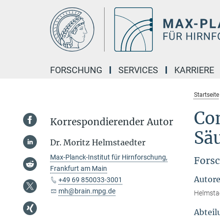
Hauptinhalt
FORSCHUNG
SERVICES
KARRIERE
Startseite
Co
Korrespondierender Autor
Sä
Dr. Moritz Helmstaedter
Max-Planck-Institut für Hirnforschung,
Forsc
Frankfurt am Main
Autor
+49 69 850033-3001
mh@brain.mpg.de
Helmstae
Abteil