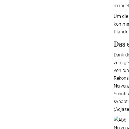
manuell
Um die 
kommen.
Planck-
Das 
Dank de
zum ges
von run
Rekonst
Nervenz
Schritt
synapti
(Adjaze