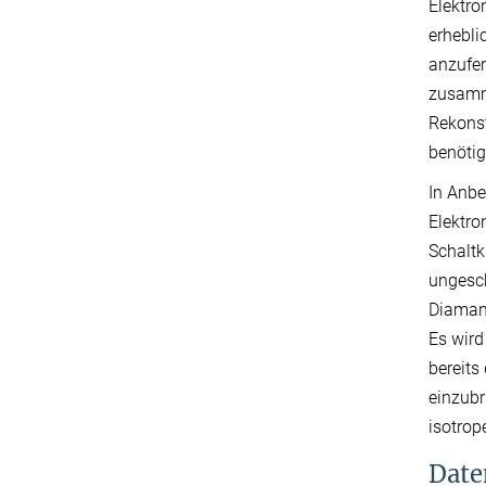
Elektro
erhebli
anzufer
zusamme
Rekonst
benötig
In Anbe
Elektro
Schaltk
ungesc
Diamant
Es wird
bereits
einzubr
isotrop
Date