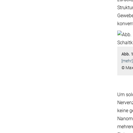
Struktu
Gewebe 
konvent
Abb. 1
[mehr]
© Max-
Um solc
Nervenz
keine g
Nanomet
mehrere