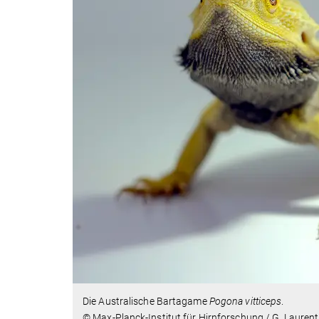
Die Australische Bartagame
Pogona vitticeps
.
© Max-Planck-Institut für Hirnforschung / G. Laurent