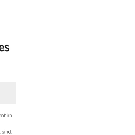
enhirn
 sind.