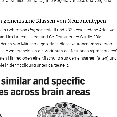
 der australischen Bartagame Pogona vitticeps und verglichen i
en gemeinsame Klassen von Neuronentypen
 dem Gehirn von
Pogona
erstellt und 233 verschiedene Arten von
orand im Laurent-Labor und Co-Erstautor der Studie. "Die
t denen von Mäusen ergab, dass diese Neuronen transkriptomis
die wahrscheinlich die Vorfahren der Neuronen repräsentieren"
meisten Hirnregionen eine Mischung aus gemeinsamen (alten) und
e in der Abbildung unten dargestellt.