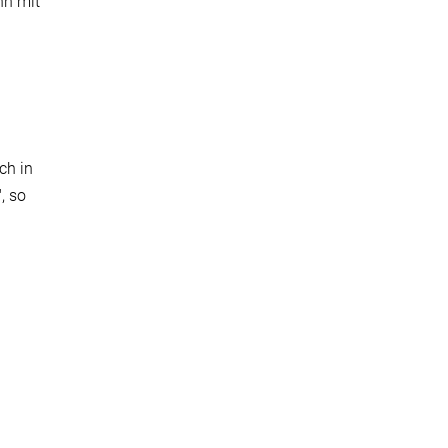
hn mit
ch in
, so