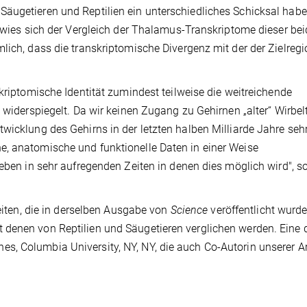
äugetieren und Reptilien ein unterschiedliches Schicksal habe
erwies sich der Vergleich der Thalamus-Transkriptome dieser be
lich, dass die transkriptomische Divergenz mit der der Zielreg
skriptomische Identität zumindest teilweise die weitreichende
 widerspiegelt. Da wir keinen Zugang zu Gehirnen „alter“ Wirbelt
wicklung des Gehirns in der letzten halben Milliarde Jahre seh
e, anatomische und funktionelle Daten in einer Weise
leben in sehr aufregenden Zeiten in denen dies möglich wird", s
beiten, die in derselben Ausgabe von
Science
veröffentlicht wurd
denen von Reptilien und Säugetieren verglichen werden. Eine 
, Columbia University, NY, NY, die auch Co-Autorin unserer Ar