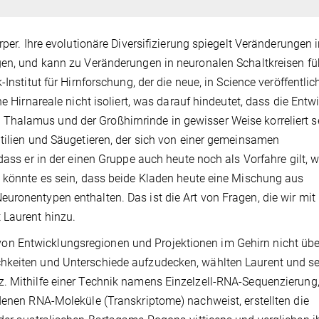
rper. Ihre evolutionäre Diversifizierung spiegelt Veränderungen 
gen, und kann zu Veränderungen in neuronalen Schaltkreisen füh
Institut für Hirnforschung, der die neue, in Science veröffentlic
ne Hirnareale nicht isoliert, was darauf hindeutet, dass die Entw
halamus und der Großhirnrinde in gewisser Weise korreliert s
ptilien und Säugetieren, der sich von einer gemeinsamen
 dass er in der einen Gruppe auch heute noch als Vorfahre gilt,
t könnte es sein, dass beide Kladen heute eine Mischung aus
uronentypen enthalten. Das ist die Art von Fragen, die wir mit
 Laurent hinzu.
n Entwicklungsregionen und Projektionen im Gehirn nicht übe
hkeiten und Unterschiede aufzudecken, wählten Laurent und se
. Mithilfe einer Technik namens Einzelzell-RNA-Sequenzierung,
ndenen RNA-Moleküle (Transkriptome) nachweist, erstellten die