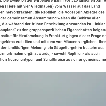
t. Die Evolution der Wirbeltiere nahm vor 320 Millionen Jahr
en (Tiere mit vier Gliedmaßen) vom Wasser auf das Land
en hervorbrachten: die Reptilien, die Vögel (ein Ableger des
d der gemeinsamen Abstammung weisen die Gehirne aller
, die während der frühen Entwicklung entstanden ist. Unklar 
Bauplans" zu den gruppenspezifischen Eigenschaften beiget
titut für Hirnforschung in Frankfurt gingen dieser Frage n
ngehirns erstellten und mit dem von Mäusen verglichen. Ihre
 der landläufigen Meinung, ein Säugetiergehirn bestehe aus
tiermerkmalen ergänzt wurde, - sowohl Reptilien- als auch
ischen Neuronentypen und Schaltkreise aus einer gemeinsam