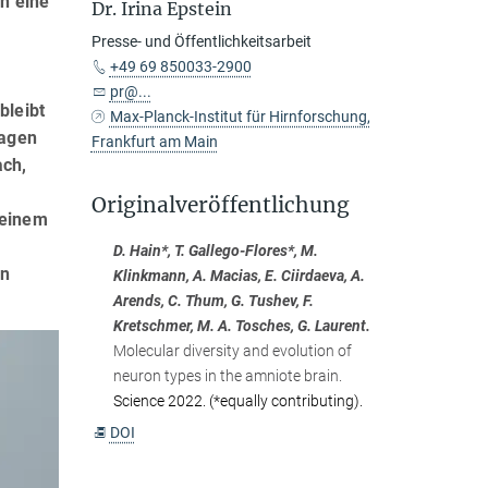
en eine
Dr. Irina Epstein
Presse- und Öffentlichkeitsarbeit
+49 69 850033-2900
pr@...
bleibt
Max-Planck-Institut für Hirnforschung,
ragen
Frankfurt am Main
ach,
Originalveröffentlichung
 einem
D. Hain*, T. Gallego-Flores*, M.
en
Klinkmann, A. Macias, E. Ciirdaeva, A.
Arends, C. Thum, G. Tushev, F.
Kretschmer, M. A. Tosches, G. Laurent.
Molecular diversity and evolution of
neuron types in the amniote brain.
Science 2022. (*equally contributing).
DOI