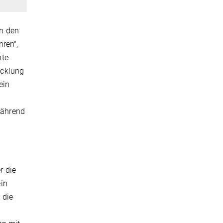
in den
ren",
hte
icklung
ein
 während
r die
in
 die