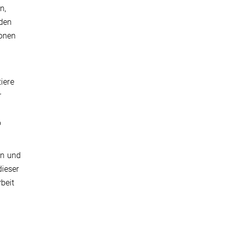
n,
iden
ionen
iere
r
o
en und
dieser
beit