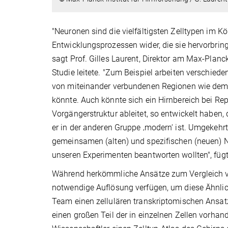
"Neuronen sind die vielfältigsten Zelltypen im Kö
Entwicklungsprozessen wider, die sie hervorbrin
sagt Prof. Gilles Laurent, Direktor am Max-Planck-
Studie leitete. "Zum Beispiel arbeiten verschiede
von miteinander verbundenen Regionen wie dem T
könnte. Auch könnte sich ein Hirnbereich bei Re
Vorgängerstruktur ableitet, so entwickelt haben,
er in der anderen Gruppe ‚modern‘ ist. Umgekehr
gemeinsamen (alten) und spezifischen (neuen) Ne
unseren Experimenten beantworten wollten", fügt
Während herkömmliche Ansätze zum Vergleich vo
notwendige Auflösung verfügen, um diese Ähnlic
Team einen zellulären transkriptomischen Ansatz
einen großen Teil der in einzelnen Zellen vorha