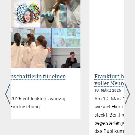
lorenz.fenk@...
Luis Riquelme
Graduate Student (IMPRS)
juan.riquelme@...
Frankfurt hat Hirn live: Ein Abend
voller Neurowissenschaft
10. MÄRZ 2026
Am 10. März 2026 zeigte Frankfurt erneut,
wie viel Hirnforschung in der Mainmetropole
steckt: Bei „Frankfurt hat Hirn – live!“
begeisterten junge Wissenschaftler*innen
das Publikum mit kurzen, anschaulichen