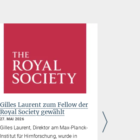
Gilles Laurent zum Fellow der
Unterst
Royal Society gewählt
herausr
Wissens
27. MAI 2026
ihrem W
Gilles Laurent, Direktor am Max-Planck-
Führung
Institut für Hirnforschung, wurde in