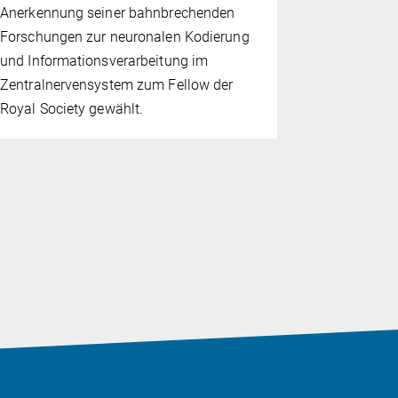
18. SEPTEMB
Anerkennung seiner bahnbrechenden
Lea Dietric
Forschungen zur neuronalen Kodierung
Track Fell
und Informationsverarbeitung im
Institut fü
Zentralnervensystem zum Fellow der
Royal Society gewählt.