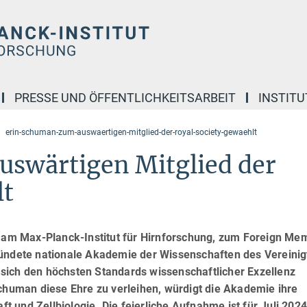
PRESSE UND ÖFFENTLICHKEITSARBEIT
INSTITU
erin-schuman-zum-auswaertigen-mitglied-der-royal-society-gewaehlt
uswärtigen Mitglied der
lt
in am Max-Planck-Institut für Hirnforschung, zum Foreign Me
ündete nationale Akademie der Wissenschaften des Vereinig
ie sich den höchsten Standards wissenschaftlicher Exzellenz
Schuman diese Ehre zu verleihen, würdigt die Akademie ihre
 und Zellbiologie. Die feierliche Aufnahme ist für Juli 202