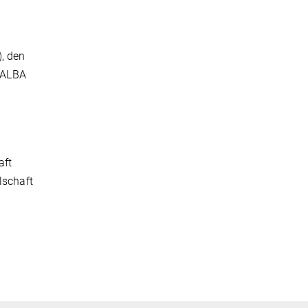
, den
-ALBA
aft
lschaft