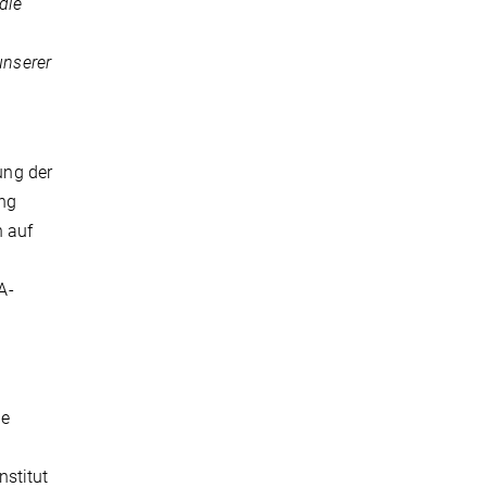
die
unserer
ung der
ung
n auf
A-
de
nstitut