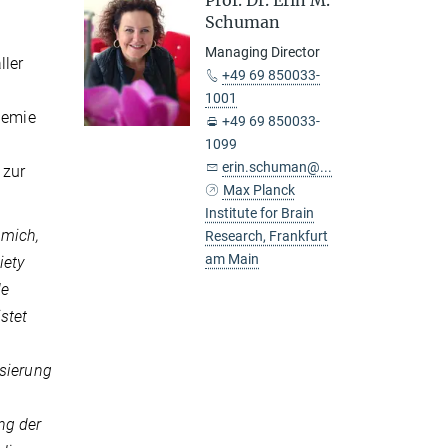
Prof. Dr. Erin M.
Schuman
Managing Director
ller
+49 69 850033-
1001
demie
+49 69 850033-
1099
erin.schuman@...
 zur
Max Planck
Institute for Brain
 mich,
Research, Frankfurt
am Main
iety
de
stet
isierung
ng der