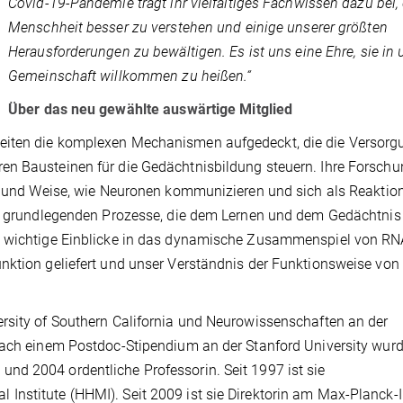
Covid-19-Pandemie trägt ihr vielfältiges Fachwissen dazu bei, 
Menschheit besser zu verstehen und einige unserer größten
Herausforderungen zu bewältigen. Es ist uns eine Ehre, sie in 
Gemeinschaft willkommen zu heißen.“
Über das neu gewählte auswärtige Mitglied
eiten die komplexen Mechanismen aufgedeckt, die die Versorg
en Bausteinen für die Gedächtnisbildung steuern. Ihre Forsch
rt und Weise, wie Neuronen kommunizieren und sich als Reaktio
die grundlegenden Prozesse, die dem Lernen und dem Gedächtnis
en wichtige Einblicke in das dynamische Zusammenspiel von RN
nktion geliefert und unser Verständnis der Funktionsweise von
rsity of Southern California und Neurowissenschaften an der
 Nach einem Postdoc-Stipendium an der Stanford University wur
nd 2004 ordentliche Professorin. Seit 1997 ist sie
nstitute (HHMI). Seit 2009 ist sie Direktorin am Max-Planck-I