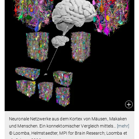
Neuronale Netzwerke aus dem Kortex von Mäusen, Makaken
und Menschen. Ein konnektomischer Vergleich mittels
…
[mehr]
© Loomba, Helmstaedter, MPI for Brain Research; Loomba et