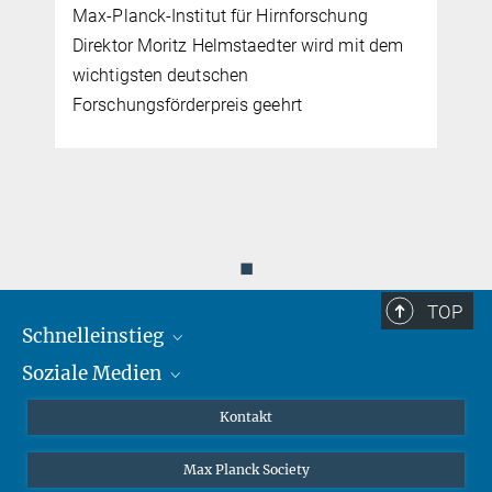
Max-Planck-Institut für Hirnforschung
Direktor Moritz Helmstaedter wird mit dem
r
wichtigsten deutschen
Forschungsförderpreis geehrt
◼
TOP
Schnelleinstieg
Soziale Medien
Journalisten
Forscher
Facebook
Kontakt
Besucher
Twitter
Max Planck Society