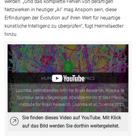
werden. „Und das komplette Fehlen von derartigen
Netzwerken in heutiger „AI“ mag Ansporn sein, diese
Erfindungen der Evolution auf ihren Wert für neuartige
künstliche Intelligenz zu überprüfen“, fügt Helmstaedter
hinzu.
Loomba, Helmstaedter, MPI for Brain Research; Rzepka, le
Tournoux de la Villegeorges, scalable minds © Max Planck
Institute for Brain Research. Loomba et al., Science 2022
Sie finden dieses Video auf YouTube. Mit Klick
auf das Bild werden Sie dorthin weitergeleitet.